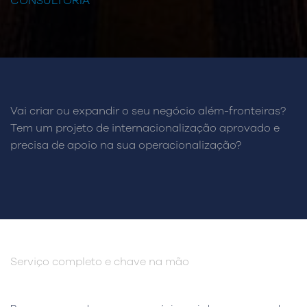
CONSULTORIA
Vai criar ou expandir o seu negócio além-fronteiras?
Tem um projeto de internacionalização aprovado e
precisa de apoio na sua operacionalização?
Serviço completo e chave na mão