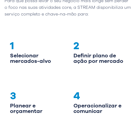
Para que possa levar o seu negócio mais longe sem perder
o foco nas suas atividades core, a STREAM disponibiliza um
serviço completo e chave-na-mão para:
1
2
Selecionar
Definir plano de
mercados-alvo
ação por mercado
3
4
Planear e
Operacionalizar e
orçamentar
comunicar