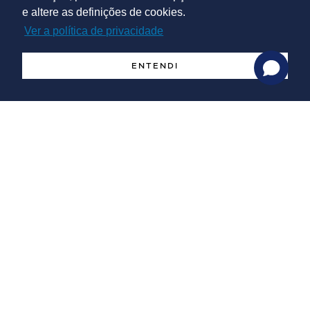
e altere as definições de cookies.
Ver a política de privacidade
ENTENDI
APOIO À INTERNACIONALIZAÇÃO
Reuniões B2B
Apoio logístico nas viagens de prospeção
Missões inversas (e.g. demonstrações de produtos)
Identificar contactos