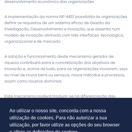
desenvolvimento económico das organizações.
A implementação da norma NP 4457 possibilita às organizações
definir os requisitos de um sistema eficaz de Gestão da
Investigação, Desenvolvimento e Inovação, que assenta num
modelo de inovação alinhado com três interfaces: tecnológica,
organizacional e de mercado.
A adoção e funcionamento deste mecanismo gerador de
riqueza contribuirá para a concretização dos objetivos de
inovação e, acima de tudo, para as organizações inovarem, seja
ao nível de novos bens ou serviços, novos métodos e processos,
assim como noutros domínios.
Este mecanismo poderá traduzir-se na diferenciação das
organizações face à concorrência e em mercados globais,
sendo objetivo da STREAM apoiar as empresas em todo o
Ao utilizar o nosso site, concorda com a nossa
processo de obtenção desta certificação.
utilização de cookies. Para não autorizar a sua
utilização, por favor utilize as opções do seu browser
Temos know-how na implementação do seguinte referencial
e altere as definições de cookies.