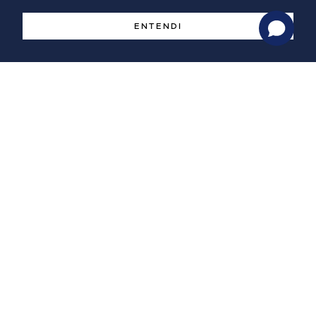
Implementação de Sistemas de Gestão
ENTENDI
Apoio à Internacionalização
Estudos de Mercado
LEAN Manufacturing
Fusões e Aquisições
Licenciamento industrial
Projetos de Potencial Interesse Nacional
Investir em Portugal