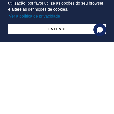
utilização, por favor utilize as opções do seu browser
e altere as definições de cookies.
Ver a política de privacidade
Serviços
ENTENDI
Avaliação de empresas
Fusão e Aquisição, separações e/ou alienações
Notícias
Newsletter