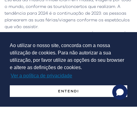
o mundo, conforme as tours/concertos que realizam. A
tendência para 2024 é a continuação de 2023: as pessoas
planearem as suas férias/viagens conforme os espetáculos
que vão assistir.
Recentemente o mundo testemunhou o efeito Taylor Swift,
em que as viagens aumentaram substancialmente nos
Ao utilizar o nosso site, concorda com a nossa
países em que a cantora atuou. Outros artistas como
utilização de cookies. Para não autorizar a sua
Beyoncé, U2 ou bandas K-Pop como a mundialmente
utilização, por favor utilize as opções do seu browser
conhecida BTS, também são outros exemplos que
influenciam o turismo. Outros exemplos desta tendência são
e altere as definições de cookies.
festivais de música, como o TOMORROWLAND, um festival
Ver a política de privacidade
de música eletrónica, que pelo seu aumento de
publico/popularidade já se espalhou um pouco por todo o
ENTENDI
mundo: desde a França (edição de inverno), Bélgica (a
versão original do evento), Brasil e EUA (conhecido por
TomorrowWorld).
Viagem skip-gen
Skip-gen significa, à letra, skip a generation, saltar uma
geração: avós e netos passam férias juntos. Em muitas